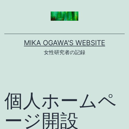
コ
ン
テ
ン
MIKA OGAWA'S WEBSITE
ツ
女性研究者の記録
へ
ス
キ
ッ
個人ホームペ
プ
ージ開設